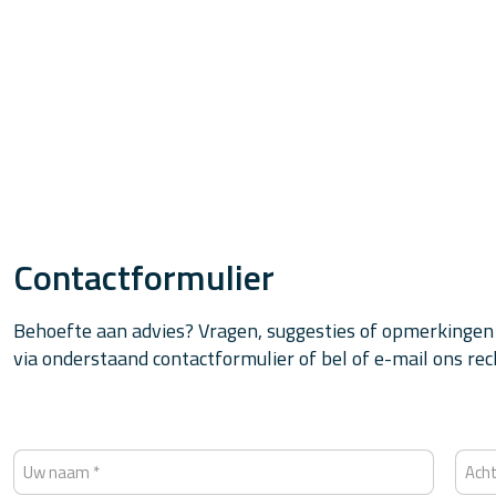
Contactformulier
Behoefte aan advies? Vragen, suggesties of opmerkingen
via onderstaand contactformulier of bel of e-mail ons rec
N
A
a
c