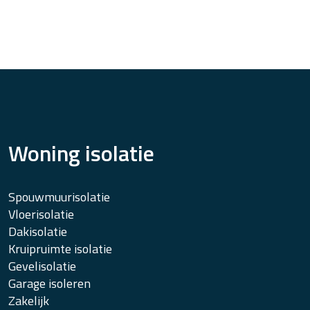
s
s
t
t
)
)
Woning isolatie
Spouwmuurisolatie
Vloerisolatie
Dakisolatie
Kruipruimte isolatie
Gevelisolatie
Garage isoleren
Zakelijk